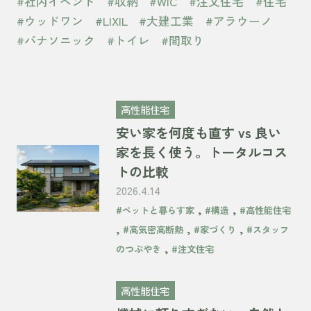
#社内イベント
#収納
#WIC
#注文住宅
#住宅
#ウッドワン
#LIXIL
#大建工業
#アラウーノ
#パナソニック
#トイレ
#間取り
高性能住宅
安い家を何度も直す vs 良い
家を長く使う。トータルコス
トの比較
2026.4.14
,
,
#ペットと暮らす家
#構造
#高性能住宅
,
,
,
#高気密高断熱
#家づくり
#スタッフ
,
のつぶやき
#注文住宅
高性能住宅