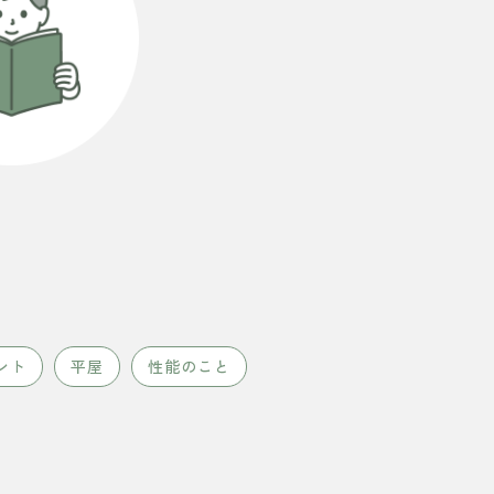
ント
平屋
性能のこと