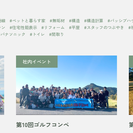
動線
#ペットと暮らす家
#無垢材
#構造
#構造計算
#パッシブハ
チン
#住宅性能表示
#リフォーム
#平屋
#スタッフのつぶやき
#
#パナソニック
#トイレ
#間取り
社内イベント
第10回ゴルフコンペ