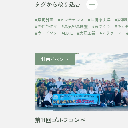
タグから絞り込む
#照明計画
#メンテナンス
#共働き夫婦
#家事
#高性能住宅
#高気密高断熱
#家づくり
#キッ
#ウッドワン
#LIXIL
#大建工業
#アラウーノ
社内イベント
第11回ゴルフコンペ