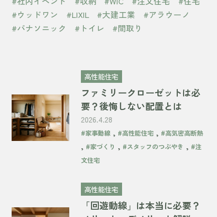
#社内イベント
#収納
#WIC
#注文住宅
#住宅
#ウッドワン
#LIXIL
#大建工業
#アラウーノ
#パナソニック
#トイレ
#間取り
高性能住宅
ファミリークローゼットは必
要？後悔しない配置とは
2026.4.28
,
,
#家事動線
#高性能住宅
#高気密高断熱
,
,
,
#家づくり
#スタッフのつぶやき
#注
文住宅
高性能住宅
「回遊動線」は本当に必要？