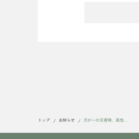
トップ
お知らせ
万が一の災害時、高性能住宅が「避難所」として機能する理由