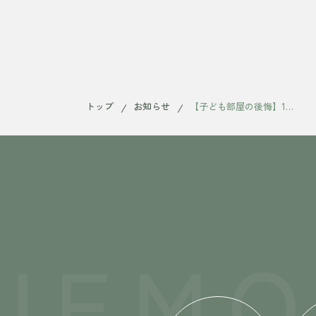
トップ
お知らせ
【子ども部屋の後悔】10年後に「ただの物置」にしない間取り
IEM